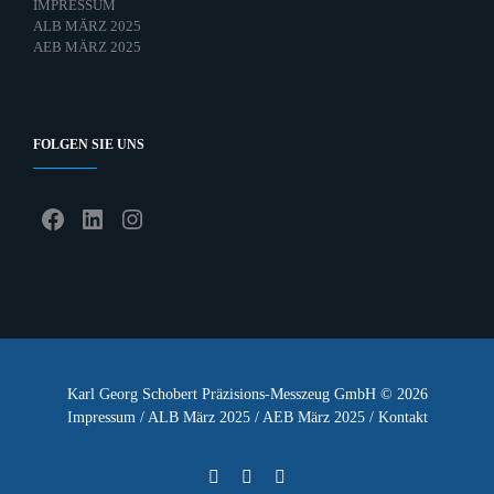
IMPRESSUM
ALB MÄRZ 2025
AEB MÄRZ 2025
FOLGEN SIE UNS
Facebook
LinkedIn
Instagram
Karl Georg Schobert Präzisions-Messzeug GmbH © 2026
Impressum
/
ALB März 2025
/
AEB März 2025
/
Kontakt
Facebook
Instagram
LinkedIn