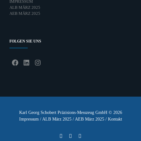
IMPRESSUM
ALB MÄRZ 2025
AEB MÄRZ 2025
FOLGEN SIE UNS
Facebook
LinkedIn
Instagram
Karl Georg Schobert Präzisions-Messzeug GmbH © 2026
Impressum
/
ALB März 2025
/
AEB März 2025
/
Kontakt
Facebook
Instagram
LinkedIn