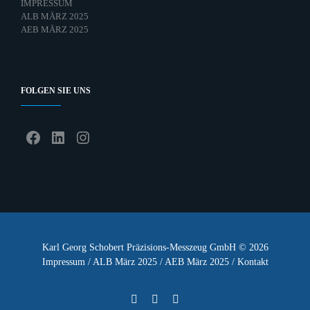
IMPRESSUM
ALB MÄRZ 2025
AEB MÄRZ 2025
FOLGEN SIE UNS
Facebook
LinkedIn
Instagram
Karl Georg Schobert Präzisions-Messzeug GmbH © 2026
Impressum
/
ALB März 2025
/
AEB März 2025
/
Kontakt
Facebook
Instagram
LinkedIn